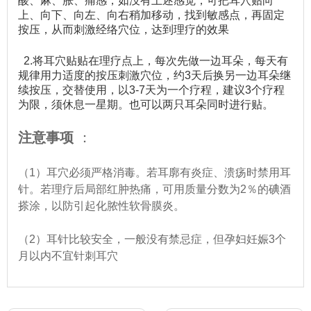
酸、麻、胀、痛感，如没有上述感觉，可把耳穴贴向
上、向下、向左、向右稍加移动，找到敏感点，再固定
按压，从而刺激经络穴位，达到理疗的效果
2.将耳穴贴贴在理疗点上，每次先做一边耳朵，每天有
规律用力适度的按压刺激穴位，约3天后换另一边耳朵继
续按压，交替使用，以3-7天为一个疗程，建议3个疗程
为限，须休息一星期。也可以两只耳朵同时进行贴。
注意事项
：
（1）耳穴必须严格消毒。若耳廓有炎症、溃疡时禁用耳
针。若理疗后局部红肿热痛，可用质量分数为2％的碘酒
搽涂，以防引起化脓性软骨膜炎。
（2）耳针比较安全，一般没有禁忌症，但孕妇妊娠3个
月以内不宜针刺耳穴