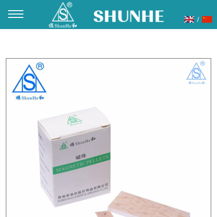
/
当前位置：
首页
»
产品展示
»
耳穴贴
»
磁珠耳穴贴
»
金磁珠耳
穴贴100粒/盒