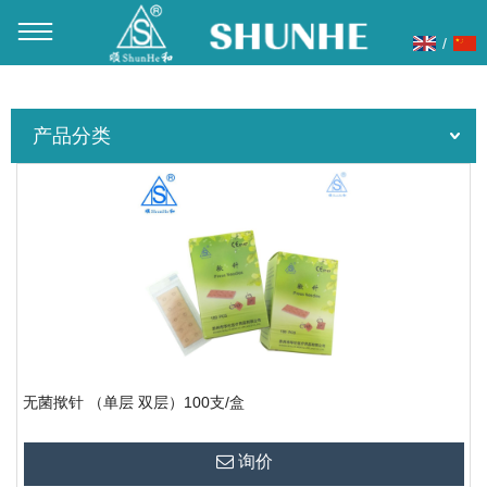
/
当前位置：
首页
»
产品展示
»
揿针
产品分类
无菌揿针 （单层 双层）100支/盒
询价