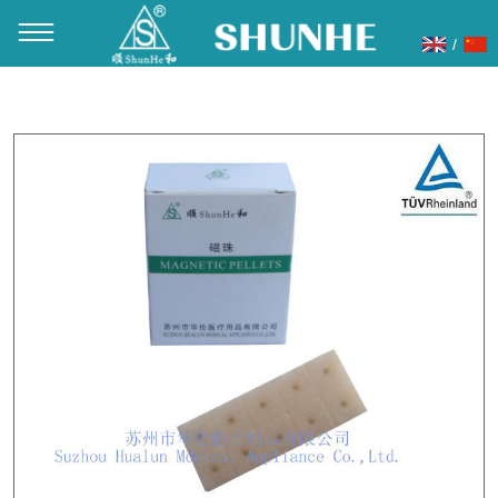
/
当前位置：
首页
»
产品展示
»
耳穴贴
»
磁珠耳穴贴
»
耳穴磁
珠