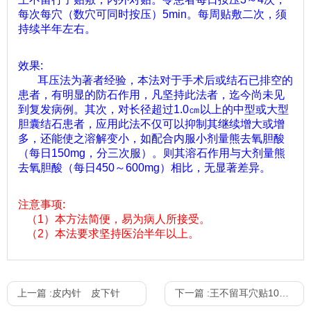
每次每穴（数穴可同时按压）
5min
。每周贴敷二次，须
持续半年左右。
效果
:
耳压法为著者经验，本法对于手术后或结石已排空的
患者，有明显的防石作用，凡坚持此法者，迄今尚未见
到复发病例。其次，对长径超过
1.0
㎝以上的中型或大型
胆囊结石患者，应用此法不仅可以抑制其继续增大或增
多，还能使之溶解变小，如配合内服小剂量熊去氧胆酸
（每日
150mg
，分三次服）。则其溶石作用与大剂量熊
去氧胆酸（每日
450
～
600mg
）相比，无显著差异。
注意事项
:
（
1
）本方法简便，易为病人所接受。
（
2
）本法要求坚持医治半年以上。
上一篇 :
皮内针 皮下针
下一篇 :
王不留耳穴贴100粒/盒