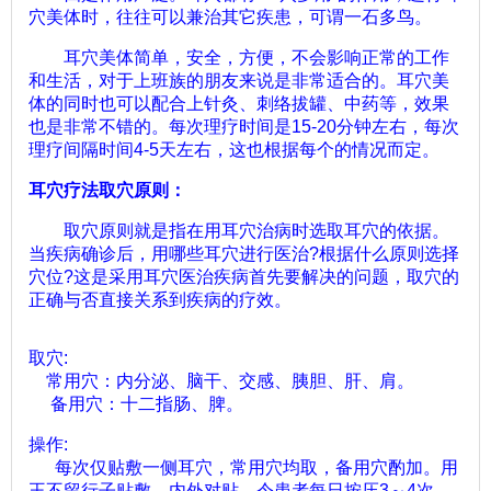
穴美体时，往往可以兼治其它疾患，可谓一石多鸟。
耳穴美体简单，安全，方便，不会影响正常的工作
和生活，对于上班族的朋友来说是非常适合的。耳穴美
体的同时也可以配合上针灸、刺络拔罐、中药等，效果
也是非常不错的。每次理疗时间是
15-20
分钟左右，每次
理疗间隔时间
4-5
天左右，这也根据每个的情况而定。
耳穴疗法取穴原则：
取穴原则就是指在用耳穴治病时选取耳穴的依据。
当疾病确诊后，用哪些耳穴进行医治
?
根据什么原则选择
穴位
?
这是采用耳穴医治疾病首先要解决的问题，取穴的
正确与否直接关系到疾病的疗效。
取穴
:
常用穴：内分泌、脑干、交感、胰胆、肝、肩。
备用穴：十二指肠、脾。
操作
:
每次仅贴敷一侧耳穴，常用穴均取，备用穴酌加。用
王不留行子贴敷，内外对贴。令患者每日按压
3
～
4
次，