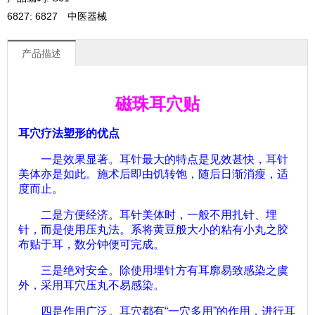
6827: 6827 中医器械
产品描述
磁珠耳穴贴
耳穴疗法塑形的优点
一是效果显著。耳针最大的特点是见效甚快，耳针
美体亦是如此。施术后即由饥转饱，随后日渐消瘦，适
度而止。
二是方便经济。耳针美体时，一般不用扎针、埋
针，而是使用压丸法。系将黄豆般大小的粘有小丸之胶
布贴于耳，数分钟便可完成。
三是绝对安全。除使用埋针方有耳廓易致感染之虞
外，采用耳穴压丸不易感染。
四是作用广泛。耳穴都有
“
一穴多用
”
的作用，进行耳