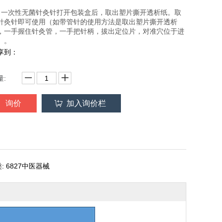
、一次性无菌针灸针打开包装盒后，取出塑片撕开透析纸。取
针灸针即可使用（如带管针的使用方法是取出塑片撕开透析
，一手握住针灸管，一手把针柄，拔出定位片，对准穴位于进
）。
享到：
量:
询价
加入询价栏
: 6827中医器械