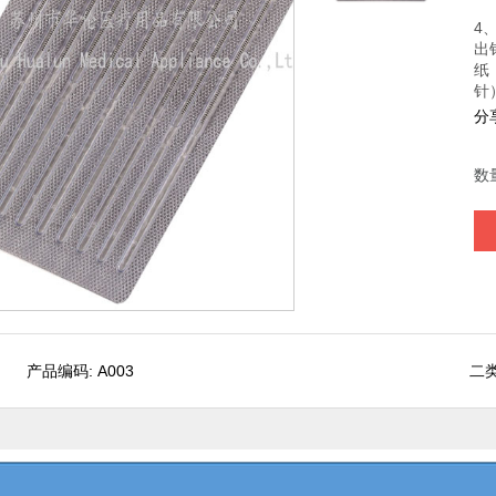
4
出
纸
针
分
数
产品编码: A003
二类