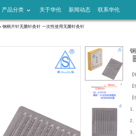
产品分类
关于华伦
新闻动态
联系华伦
»
钢柄片针无菌针灸针 一次性使用无菌针灸针
钢
【
【
【
1
2
3