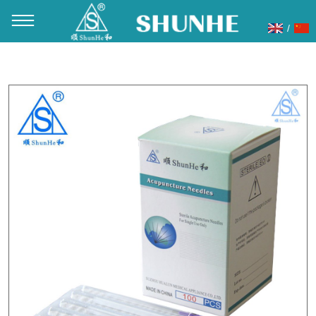
/
当前位置：
首页
»
产品展示
»
针灸针
»
钢丝平柄针灸针
»
顺和
牌钢丝平柄管针透析纸包装 100支/盒