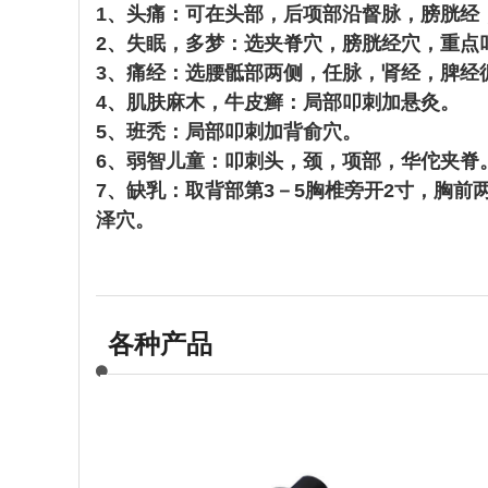
1、头痛：可在头部，后项部沿督脉，膀胱
2、失眠，多梦：选夹脊穴，膀胱经穴，重点
3、痛经：选腰骶部两侧，任脉，肾经，脾经
4、肌肤麻木，牛皮癣：局部叩刺加悬灸。
5、班秃：局部叩刺加背俞穴。
6、弱智儿童：叩刺头，颈，项部，华佗夹脊
7、缺乳：取背部第3－5胸椎旁开2寸，胸
泽穴。
各种产品