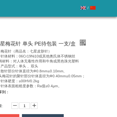
/
星梅花针 单头 PE待包装 一支/盒
、梅花针（商品名：七星皮肤针）
，针体材料：06Cr19Ni10或其他奥氏体不锈钢丝
柄材料：对人体无毒性作用和牛角或黑色珠光塑料
、产品型式：单头 、双头
、散针部分针体直径为Ф0.8mm±0.10mm,
头梅花针的聚针部分针体直径为Ф0.40mm±0.05mm；
针体硬度：≥00HV0.2kg
、针体表面粗糙度参数：Ra值≤0.4µm。
享到：
量: