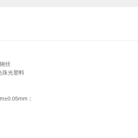
锈钢丝
色珠光塑料
0.05mm；