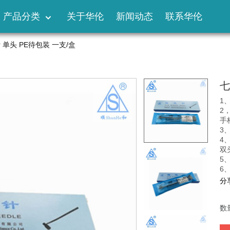
产品分类
关于华伦
新闻动态
联系华伦
单头 PE待包装 一支/盒
七
1
2
手
3
4
双
5、
6
分
数