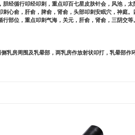
经，胆经循行叩经叩刺，重点叩百七星皮肤针会，风池，
叩刺心俞，肝俞，脾俞，肾俞，头部叩刺安眠穴，神庭。
循行部位，重点叩刺气海，关元，肝俞，肾俞，三阴交等
。
前两侧乳房周围及乳晕部，两乳房作放射状叩打，乳晕部作