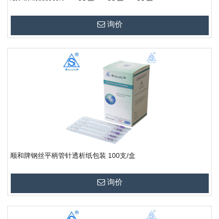
询价
顺和牌钢丝平柄管针透析纸包装 100支/盒
询价