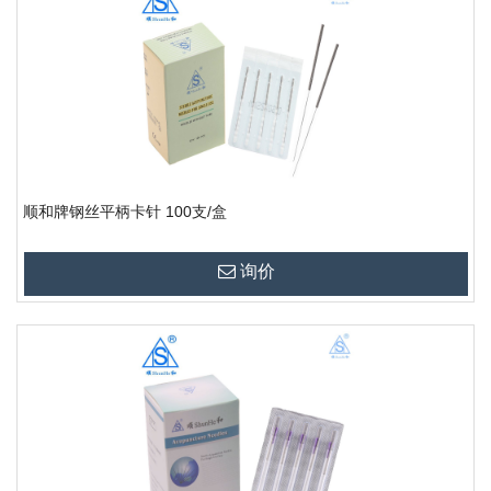
顺和牌钢丝平柄卡针 100支/盒
询价