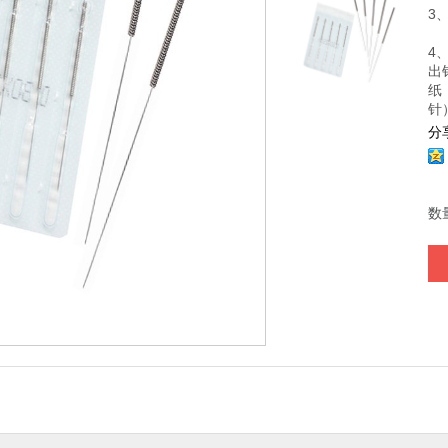
3
4
出
纸
针
分
数