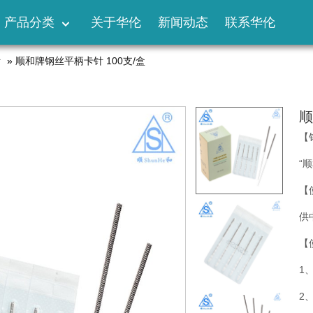
产品分类
关于华伦
新闻动态
联系华伦
针
»
顺和牌钢丝平柄卡针 100支/盒
顺
【
“
【
供
【
1
2