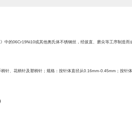
》中的06Cr19Ni10或其他奥氏体不锈钢丝，经拔直、磨尖等工序制造而
、花柄针及塑柄针；规格：按针体直径从0.16mm-0.45mm；按针体长
）