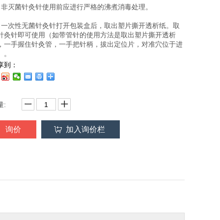
、非灭菌针灸针使用前应进行严格的沸煮消毒处理。
、一次性无菌针灸针打开包装盒后，取出塑片撕开透析纸。取
针灸针即可使用（如带管针的使用方法是取出塑片撕开透析
，一手握住针灸管，一手把针柄，拔出定位片，对准穴位于进
）。
享到：
量:
询价
加入询价栏