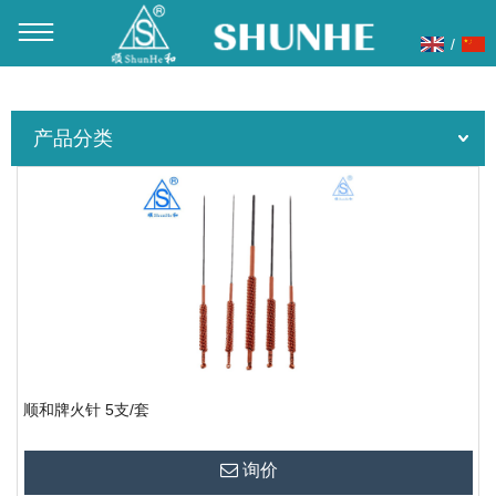
/
当前位置：
首页
»
产品展示
»
针灸针
»
火针
产品分类
顺和牌火针 5支/套
询价