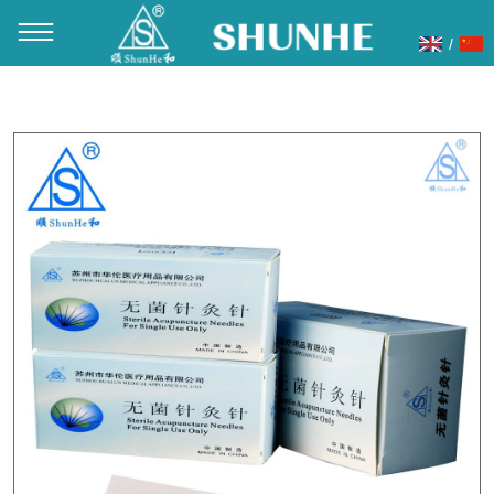
/
当前位置：
首页
»
产品展示
»
针灸针
»
钢柄针灸针
»
顺和牌钢
柄袋装针 100支/盒 200支/盒 500支/盒