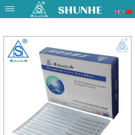
/
当前位置：
首页
»
产品展示
»
针灸针
»
钢柄针灸针
»
顺和牌钢
柄片针 100支/盒