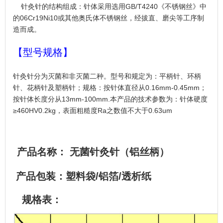
针灸针的结构组成：针体采用选用GB/T4240《不锈钢丝》中
的06Cr19Ni10或其他奥氏体不锈钢丝，经拔直、磨尖等工序制
造而成。
【型号规格】
针灸针分为灭菌和非灭菌二种。型号和规定为：平柄针、环柄
针、花柄针及塑柄针；规格：按针体直径从0.16mm-0.45mm；
按针体长度分从13mm-100mm.本产品的技术参数为：针体硬度
≥460HV0.2kg，表面粗糙度Ra之数值不大于0.63um
产品名称： 无菌针灸针（铝丝柄）
产品包装：塑料袋/铝箔/透析纸
规格表：