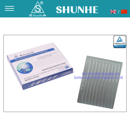
/
当前位置：
首页
»
产品展示
»
针灸针
»
黄铜柄针灸针
»
银柄片
针